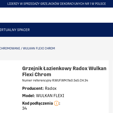
LIDERZY W SPRZEDAŻY GRZEJNIKÓW DEKORACYJNYCH NR 1 W POLSCE
ITEM
5
OF
6
IRTUALNY SPACER
 CHROMOWANE
/
WULKAN FLEXI CHROM
Grzejnik Łazienkowy Radox Wulkan
Flexi Chrom
Numer referencyjny R.WUF.WM.1160.565.CH.34
Producent:
Radox
Model:
WULKAN FLEXI
Kod podłączenia
:
34