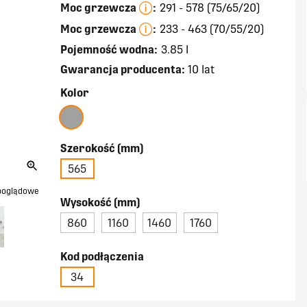
Moc grzewcza
:
291 - 578 (75/65/20)
Moc grzewcza
:
233 - 463 (70/55/20)
Pojemność wodna:
3.85 l
Gwarancja producenta:
10 lat
Kolor
Szerokość (mm)
565
 poglądowe
Wysokość (mm)
860
1160
1460
1760
Kod podłączenia
34