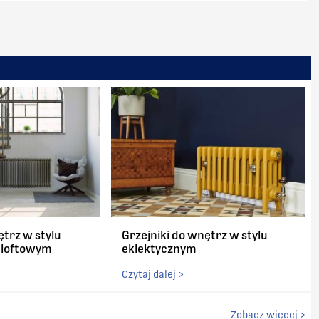
ętrz w stylu
Grzejniki do wnętrz w stylu
/ loftowym
eklektycznym
Czytaj dalej >
Zobacz więcej >