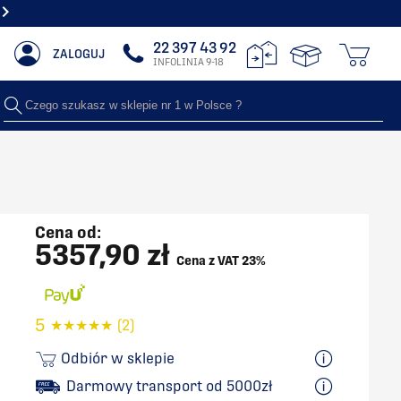
NAJWIĘKSZY SHOWROOM Z GRZEJNIKAMI DEKORACYJNYMI
22 397 43 92
ZALOGUJ
INFOLINIA 9-18
Czego szukasz w sklepie nr 1 w Polsce ?
Cena od:
5357,90 zł
Cena z VAT 23%
5
★
★
★
★
★
(2)
Odbiór w sklepie
Darmowy transport od 5000zł