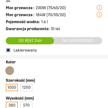
34
Moc grzewcza
:
230W (75/65/20)
Moc grzewcza
:
184W (70/55/20)
Pojemność wodna:
1.6 l
Gwarancja producenta:
10 lat
OD RĘKI 24H
NA ZAMÓWIENIE
Lakierowany
Kolor
Szerokość (mm)
1000
1200
Wysokość (mm)
380
570