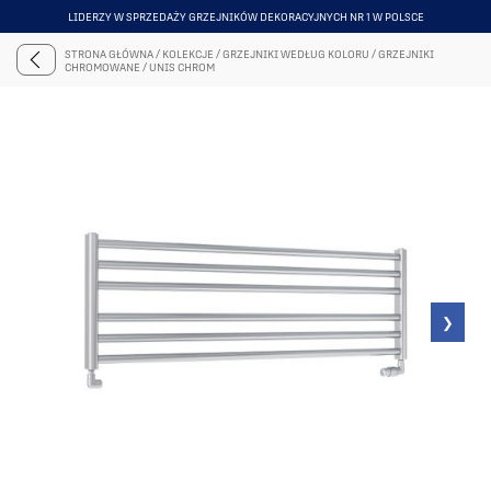
NAJWIĘKSZY SHOWROOM Z GRZEJNIKAMI DEKORACYJNYMI
ITEM
6
STRONA GŁÓWNA
/
KOLEKCJE
/
GRZEJNIKI WEDŁUG KOLORU
/
GRZEJNIKI
OF
CHROMOWANE
/
UNIS CHROM
6
❯