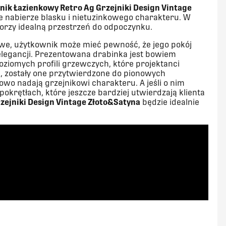
nik Łazienkowy Retro Ag Grzejniki Design Vintage
 nabierze blasku i nietuzinkowego charakteru. W
worzy idealną przestrzeń do odpoczynku.
owe, użytkownik może mieć pewność, że jego pokój
e elegancji. Prezentowana drabinka jest bowiem
oziomych profili grzewczych, które projektanci
j, zostały one przytwierdzone do pionowych
wo nadają grzejnikowi charakteru. A jeśli o nim
krętłach, które jeszcze bardziej utwierdzają klienta
zejniki Design Vintage Złoto&Satyna
będzie idealnie