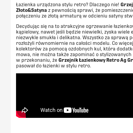
Łazienka urządzona stylu retro? Dlaczego nie!
Grzej
Złoto&Satyna
z pewnością sprawi, że pomieszczenie
połączeniu ze złotą armaturą w odcieniu satyny st
Decydując się na to atrakcyjne ogrzewanie łazienk
kąpielowy, nawet jeśli będzie niewielki, zyska wiel
niezwykle smukła i delikatna. Wszystko za sprawą p
rozłożyli równomiernie na całości modelu. Co więce
kolektorów za pomocą ozdobnych kul, która dodatko
mowa, nie można także zapominać o stylizowanych po
w przekonaniu, że
Grzejnik Łazienkowy Retro Ag Gr
pasował do łazienki w stylu retro.