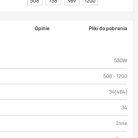
508
738
969
1200
Opinie
Pliki do pobrania
530W
508 - 1200
34(484)
34
Inne