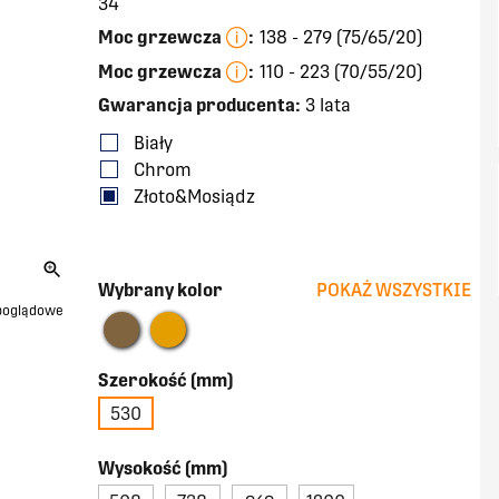
34
Moc grzewcza
:
138 - 279 (75/65/20)
Moc grzewcza
:
110 - 223 (70/55/20)
Gwarancja producenta:
3 lata
Biały
Chrom
Złoto&Mosiądz
Wybrany kolor
POKAŻ WSZYSTKIE
 poglądowe
Szerokość (mm)
530
Wysokość (mm)