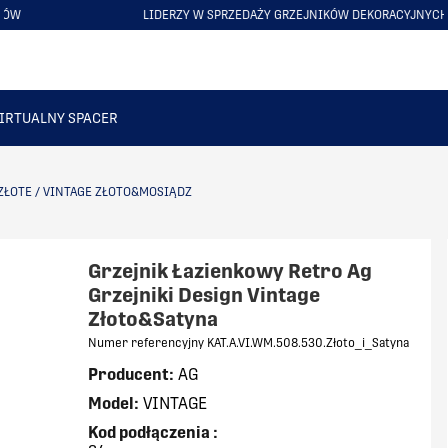
LIDERZY W SPRZEDAŻY GRZEJNIKÓW DEKORACYJNYCH NR 1 W POLSCE
ITEM
5
OF
6
IRTUALNY SPACER
ZŁOTE
/
VINTAGE ZŁOTO&MOSIĄDZ
Grzejnik Łazienkowy Retro Ag
Grzejniki Design Vintage
Złoto&Satyna
Numer referencyjny KAT.A.VI.WM.508.530.Złoto_i_Satyna
Producent:
AG
Model:
VINTAGE
Kod podłączenia
: