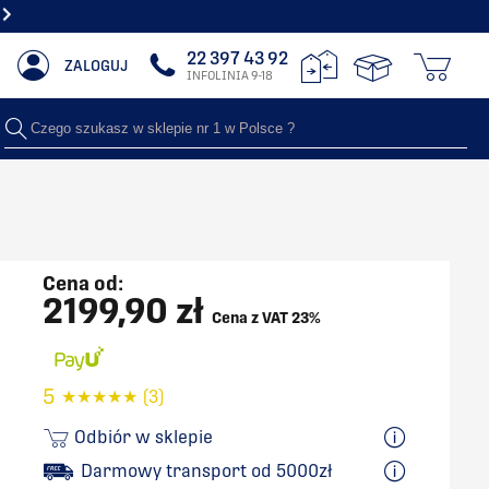
NAJWIĘKSZY SHOWROOM Z GRZEJNIKAMI DEKORACYJNYMI
22 397 43 92
ZALOGUJ
INFOLINIA 9-18
Czego szukasz w sklepie nr 1 w Polsce ?
Cena od:
2199,90 zł
Cena z VAT 23%
5
★
★
★
★
★
(3)
Odbiór w sklepie
Darmowy transport od 5000zł