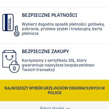
BEZPIECZNE PŁATNOŚCI
Wybierz dogodny sposób płatności: gotówką,
pobranie, przelew szybki i tradycyjny, karta
płatnicza
BEZPIECZNE ZAKUPY
Korzystamy z sertyfikatu SSL, który
gwarantuje najwyższe bezpieczeństwo
Twoich transakcji
NAJWIĘKSZY WYBÓR GRZEJNIKÓW DEKORACYJNYCH W
POLSCE
Pokaż stopkę