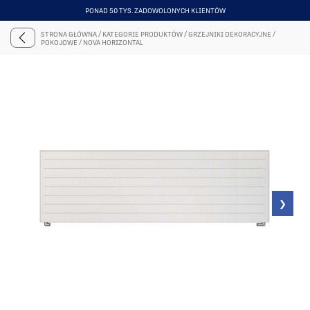
LIDERZY W SPRZEDAŻY GRZEJNIKÓW DEKORACYJNYCH NR 1 W POLSCE
ITEM
5
STRONA GŁÓWNA
/
KATEGORIE PRODUKTÓW
/
GRZEJNIKI DEKORACYJNE
/
OF
POKOJOWE
/
NOVA HORIZONTAL
6
❯