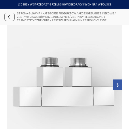
LIDERZY W SPRZEDAŻY GRZEJNIKÓW DEKORACYJNYCH NR 1 W POLSCE
ITEM
5
STRONA GŁÓWNA
/
KATEGORIE PRODUKTÓW
/
AKCESORIA GRZEJNIKOWE
/
OF
ZESTAWY ZAWORÓW GRZEJNIKOWYCH
/
ZESTAWY REGULACYJNE I
6
TERMOSTATYCZNE CUBE
/
ZESTAW REGULACYJNY ZESPOLONY RX5R
❯