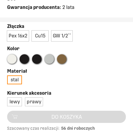
Gwarancja producenta:
2 lata
Złączka
Pex 16x2
Cu15
GW 1/2``
Kolor
Materiał
stal
Kierunek akcesoria
lewy
prawy
DO KOSZYKA
Szacowany czas realizacji:
56 dni roboczych