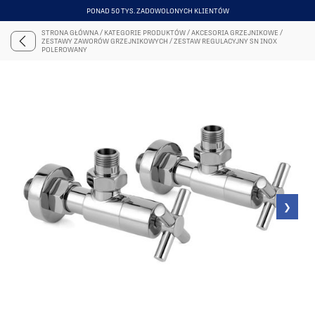
PONAD 50 TYS. ZADOWOLONYCH KLIENTÓW
ITEM
4
STRONA GŁÓWNA
/
KATEGORIE PRODUKTÓW
/
AKCESORIA GRZEJNIKOWE
/
OF
ZESTAWY ZAWORÓW GRZEJNIKOWYCH
/
ZESTAW REGULACYJNY SN INOX
6
POLEROWANY
❯