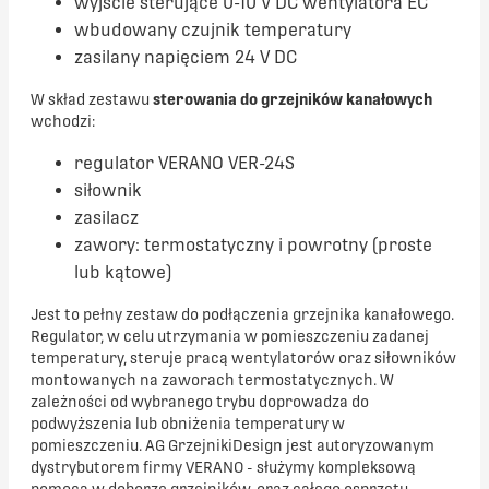
wyjście sterujące 0-10 V DC wentylatora EC
wbudowany czujnik temperatury
zasilany napięciem 24 V DC
W skład zestawu
sterowania do grzejników kanałowych
wchodzi:
regulator VERANO VER-24S
siłownik
zasilacz
zawory: termostatyczny i powrotny (proste
lub kątowe)
Jest to pełny zestaw do podłączenia grzejnika kanałowego.
Regulator, w celu utrzymania w pomieszczeniu zadanej
temperatury, steruje pracą wentylatorów oraz siłowników
montowanych na zaworach termostatycznych. W
zależności od wybranego trybu doprowadza do
podwyższenia lub obniżenia temperatury w
pomieszczeniu. AG GrzejnikiDesign jest autoryzowanym
dystrybutorem firmy VERANO - służymy kompleksową