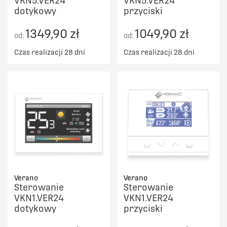
VKN5.VER24
VKN5.VER24
dotykowy
przyciski
1349,90 zł
1049,90 zł
od:
od:
Czas realizacji 28 dni
Czas realizacji 28 dni
Verano
Verano
Sterowanie
Sterowanie
VKN1.VER24
VKN1.VER24
dotykowy
przyciski