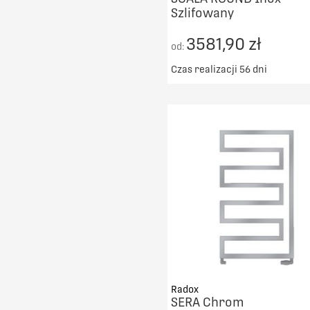
Szlifowany
3581,90 zł
od:
Czas realizacji 56 dni
Darmowy transport od 50
DO KOSZYKA
PORÓWNAJ
Radox
SERA Chrom