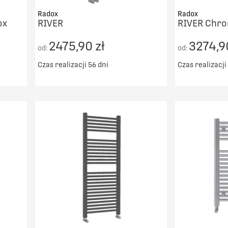
Radox
Radox
ox
RIVER
RIVER Chr
2475,90 zł
3274,9
od:
od:
Czas realizacji 56 dni
Czas realizacji
Darmowy transport od 5000zł
Darmowy t
00zł
DO KOSZYKA
PORÓWNAJ