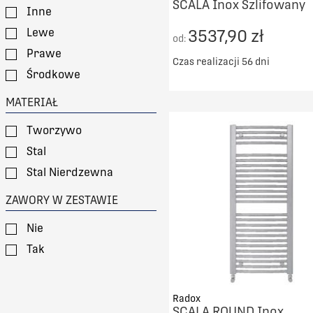
SCALA Inox Szlifowany
Inne
Lewe
3537,90 zł
od:
Prawe
Czas realizacji 56 dni
Środkowe
Darmowy transport od 50
MATERIAŁ
DO KOSZYKA
Tworzywo
PORÓWNAJ
Stal
Stal Nierdzewna
ZAWORY W ZESTAWIE
Nie
Tak
Radox
SCALA ROUND Inox