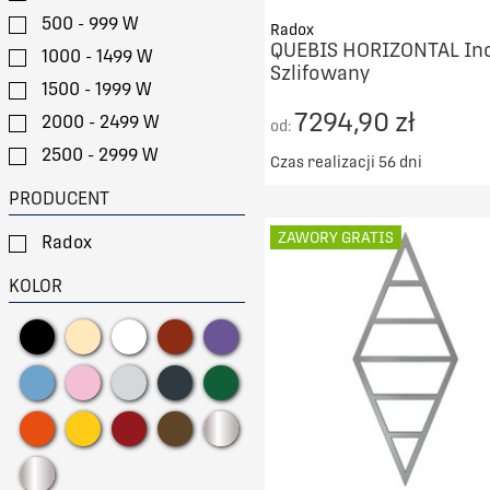
500 - 999 W
Radox
QUEBIS HORIZONTAL In
1000 - 1499 W
Szlifowany
1500 - 1999 W
7294,90 zł
2000 - 2499 W
od:
2500 - 2999 W
Czas realizacji 56 dni
> 3000 W
Darmowy transport od 50
PRODUCENT
DO KOSZYKA
ZAWORY GRATIS
Radox
PORÓWNAJ
KOLOR