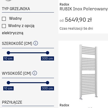
Radox
RUBIK Inox Polerowany
TYP GRZEJNIKA
Wodny
5649,90 zł
od:
Wodny z opcją
Czas realizacji 56 dni
elektryczną
Darmowy transport od 50
SZEROKOŚĆ (CM)
DO KOSZYKA
PORÓWNAJ
10 cm
300 cm
WYSOKOŚĆ (CM)
10 cm
300 cm
PRZYŁĄCZE
Radox