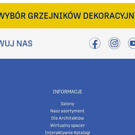
WYBÓR GRZEJNIKÓW DEKORACYJN
WUJ NAS
INFORMACJE
Salony
Nasz asortyment
Dla Architektów
Wirtualny spacer
Interaktywne Katalogi