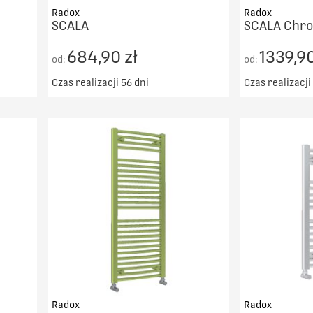
Radox
Radox
SCALA
SCALA Chr
684,90 zł
1339,90
od:
od:
Czas realizacji 56 dni
Czas realizacji
00zł
Darmowy transport od 5000zł
Darmowy t
DO KOSZYKA
PORÓWNAJ
Radox
Radox