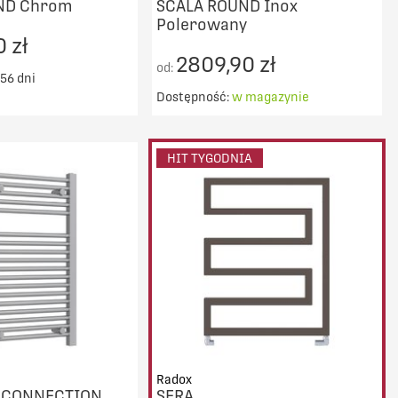
ND Chrom
SCALA ROUND Inox
Polerowany
 zł
2809,90 zł
od:
 56 dni
Dostępność:
w magazynie
ransport od 5000zł
Darmowy transport od 5000zł
DO KOSZYKA
DO KOSZYKA
HIT TYGODNIA
PORÓWNAJ
PORÓWNAJ
Radox
E CONNECTION
SERA