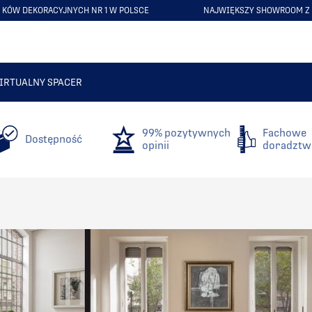
NAJWIĘKSZY SHOWROOM Z GRZEJNIKAMI DEKORACYJNYMI
ITEM
6
OF
6
IRTUALNY SPACER
99% pozytywnych
Fachowe
Dostępność
opinii
doradztw