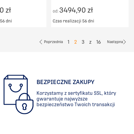
0 zł
3494,90 zł
od:
 56 dni
Czas realizacji 56 dni
ransport od 5000zł
Darmowy transport od 5000zł
DO KOSZYKA
DO KOSZYKA
1
2
3
z
16
Poprzednia
Następna
PORÓWNAJ
PORÓWNAJ
BEZPIECZNE ZAKUPY
Korzystamy z sertyfikatu SSL, który
gwarantuje najwyższe
bezpieczeństwo Twoich transakcji