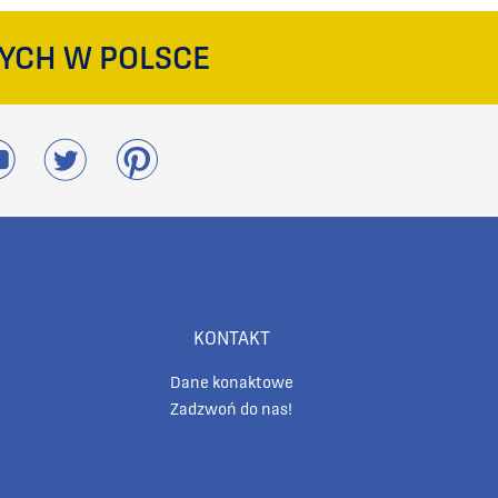
YCH W POLSCE
KONTAKT
Dane konaktowe
Zadzwoń do nas!