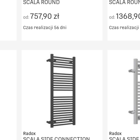
SCALA ROUND
SCALA ROU
757,90 zł
1368,90
od:
od:
Czas realizacji 56 dni
Czas realizacji
00zł
Darmowy transport od 5000zł
Darmowy t
DO KOSZYKA
PORÓWNAJ
Radox
Radox
SCALA SIDE CONNECTION
SCALA SID