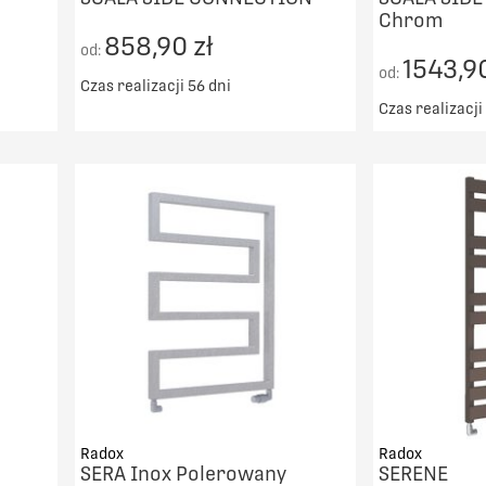
Chrom
858,90 zł
od:
1543,90
od:
Czas realizacji 56 dni
Czas realizacji
Darmowy transport od 5000zł
00zł
Darmowy t
DO KOSZYKA
PORÓWNAJ
Radox
Radox
SERA Inox Polerowany
SERENE