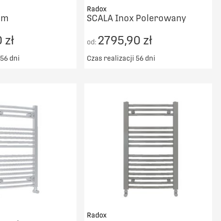
Radox
om
SCALA Inox Polerowany
 zł
2795,90 zł
od:
 56 dni
Czas realizacji 56 dni
ransport od 5000zł
Darmowy transport od 5000zł
DO KOSZYKA
DO KOSZYKA
PORÓWNAJ
PORÓWNAJ
Radox