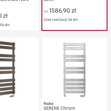
1586,90 zł
od:
 zł
Czas realizacji 56 dni
 56 dni
ransport od 5000zł
DO KOSZYKA
PORÓWNAJ
Radox
SERENE Chrom