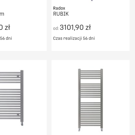
Radox
om
RUBIK
0 zł
3101,90 zł
od:
 56 dni
Czas realizacji 56 dni
ransport od 5000zł
Darmowy transport od 5000zł
DO KOSZYKA
DO KOSZYKA
PORÓWNAJ
PORÓWNAJ