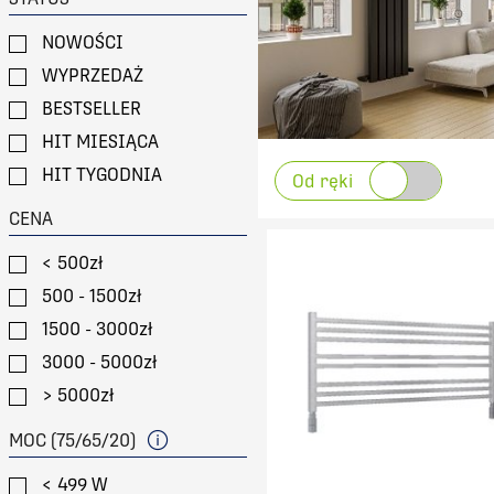
NOWOŚCI
WYPRZEDAŻ
BESTSELLER
HIT MIESIĄCA
HIT TYGODNIA
Od ręki
CENA
< 500zł
500 - 1500zł
1500 - 3000zł
3000 - 5000zł
> 5000zł
MOC (75/65/20)
< 499 W