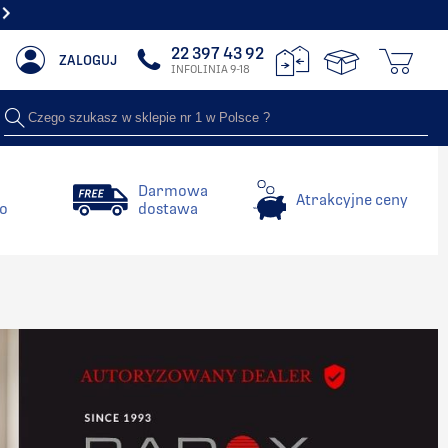
DARMOWA WYSYŁKA OD 5000 ZŁ . ZOBACZ
22 397 43 92
ZALOGUJ
INFOLINIA 9-18
Czego szukasz w sklepie nr 1 w Polsce ?
Darmowa
Atrakcyjne ceny
o
dostawa