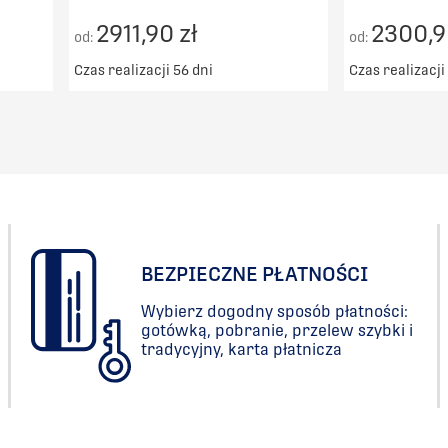
2911,90 zł
2300,9
od:
od:
Czas realizacji 56 dni
Czas realizacji
00zł
Darmowy transport od 5000zł
Darmowy t
DO KOSZYKA
PORÓWNAJ
BEZPIECZNE PŁATNOŚCI
Wybierz dogodny sposób płatności:
gotówką, pobranie, przelew szybki i
tradycyjny, karta płatnicza