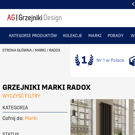
LIDERZY W SPRZEDAŻY GRZEJNIKÓW DEKORACYJNYCH NR 1 W POLSCE
KATEGORIE PRODUKTÓW
KOLEKCJE
MARKI
PORADY
W
STRONA GŁÓWNA
/
MARKI
/
RADOX
Nr 1 w Polsce
GRZEJNIKI MARKI RADOX
WYCZYŚĆ FILTRY
KATEGORIA
Cofnij do:
Marki
STATUS