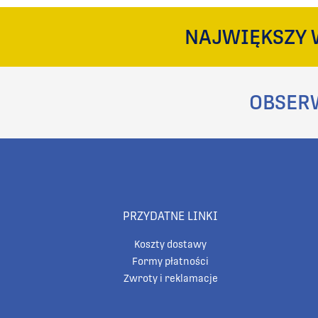
NAJWIĘKSZY 
OBSER
PRZYDATNE LINKI
Koszty dostawy
Formy płatności
Zwroty i reklamacje