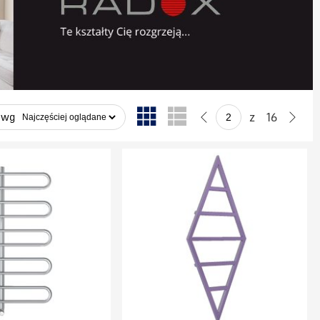
z
16
 wg