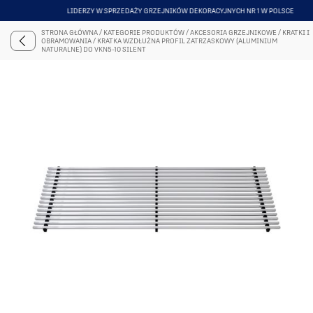
LIDERZY W SPRZEDAŻY GRZEJNIKÓW DEKORACYJNYCH NR 1 W POLSCE
ITEM
5
STRONA GŁÓWNA
/
KATEGORIE PRODUKTÓW
/
AKCESORIA GRZEJNIKOWE
/
KRATKI I
OF
OBRAMOWANIA
/
KRATKA WZDŁUŻNA PROFIL ZATRZASKOWY (ALUMINIUM
6
NATURALNE) DO VKN5-10 SILENT