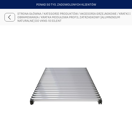
PONAD 50 TYS. ZADOWOLONYCH KLIENTÓW
ITEM
4
STRONA GŁÓWNA
/
KATEGORIE PRODUKTÓW
/
AKCESORIA GRZEJNIKOWE
/
KRATKI I
OF
OBRAMOWANIA
/
KRATKA MODUŁOWA PROFIL ZATRZASKOWY (ALUMNINIUM
6
NATURALNE) DO VKN5-10 SILENT