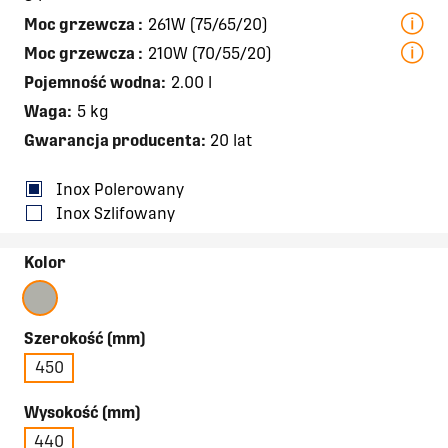
Moc grzewcza
:
261W (75/65/20)
Moc grzewcza
:
210W (70/55/20)
Pojemność wodna:
2.00 l
Waga:
5 kg
Gwarancja producenta:
20 lat
Inox Polerowany
Inox Szlifowany
Kolor
Szerokość (mm)
450
Wysokość (mm)
440