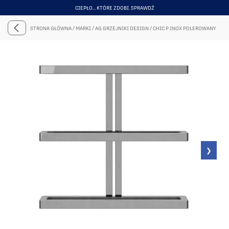
CIEPŁO... KTÓRE ZDOBI. SPRAWDŹ
ITEM
3
STRONA GŁÓWNA
/
MARKI
/
AG GRZEJNIKI DESIGN
/
CHIC P INOX POLEROWANY
OF
6
❯