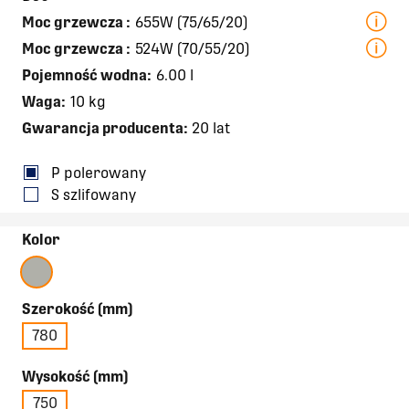
Moc grzewcza
:
655W (75/65/20)
Moc grzewcza
:
524W (70/55/20)
Pojemność wodna:
6.00 l
Waga:
10 kg
Gwarancja producenta:
20 lat
P polerowany
S szlifowany
Kolor
Szerokość (mm)
780
Wysokość (mm)
750