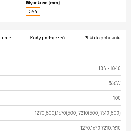
Wysokość (mm)
644
690
736
782
828
566
874
920
966
1012
1058
1104
1150
1196
1242
1288
pinie
Kody podłączeń
Pliki do pobrania
1334
1380
1426
1472
1518
1564
1610
1656
1702
1748
1794
1840
184 - 1840
566W
100
1270(500),1670(500),7210(500),7610(500)
1270,1670,7210,7610