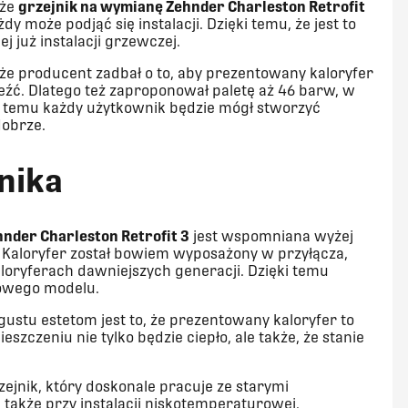
 że
grzejnik na wymianę Zehnder Charleston Retrofit
 może podjąć się instalacji. Dzięki temu, że jest to
j już instalacji grzewczej.
że producent zadbał o to, aby prezentowany kaloryfer
leźć. Dlatego też zaproponował paletę aż 46 barw, w
ki temu każdy użytkownik będzie mógł stworzyć
dobrze.
nika
nder Charleston Retrofit 3
jest wspomniana wyżej
j. Kaloryfer został bowiem wyposażony w przyłącza,
oryferach dawniejszych generacji. Dzięki temu
nowego modelu.
ustu estetom jest to, że prezentowany kaloryfer to
szczeniu nie tylko będzie ciepło, ale także, że stanie
rzejnik, który doskonale pracuje ze starymi
także przy instalacji niskotemperaturowej.