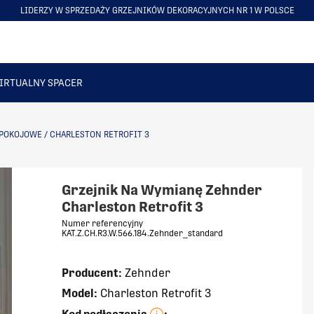
LIDERZY W SPRZEDAŻY GRZEJNIKÓW DEKORACYJNYCH NR 1 W POLSCE
ITEM
5
OF
6
IRTUALNY SPACER
POKOJOWE
/
CHARLESTON RETROFIT 3
Grzejnik Na Wymianę Zehnder
Charleston Retrofit 3
Numer referencyjny
KAT.Z.CH.R3.W.566.184.Zehnder_standard
Producent:
Zehnder
Model:
Charleston Retrofit 3