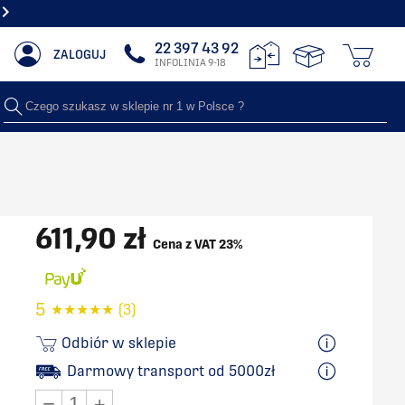
NAJWIĘKSZY SHOWROOM Z GRZEJNIKAMI DEKORACYJNYMI
22 397 43 92
ZALOGUJ
INFOLINIA 9-18
Czego szukasz w sklepie nr 1 w Polsce ?
611,90 zł
Cena z VAT 23%
5
★
★
★
★
★
(3)
Odbiór w sklepie
Darmowy transport od 5000zł
−
+