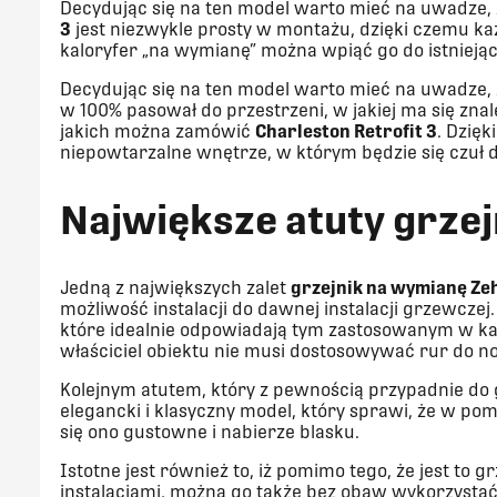
Decydując się na ten model warto mieć na uwadze,
3
jest niezwykle prosty w montażu, dzięki czemu każdy
kaloryfer „na wymianę” można wpiąć go do istniejące
Decydując się na ten model warto mieć na uwadze, 
w 100% pasował do przestrzeni, w jakiej ma się zna
jakich można zamówić
Charleston Retrofit 3
. Dzię
niepowtarzalne wnętrze, w którym będzie się czuł 
Największe atuty grzej
Jedną z największych zalet
grzejnik na wymianę Zeh
możliwość instalacji do dawnej instalacji grzewcze
które idealnie odpowiadają tym zastosowanym w kal
właściciel obiektu nie musi dostosowywać rur do 
Kolejnym atutem, który z pewnością przypadnie do g
elegancki i klasyczny model, który sprawi, że w pomie
się ono gustowne i nabierze blasku.
Istotne jest również to, iż pomimo tego, że jest to g
instalacjami, można go także bez obaw wykorzystać 