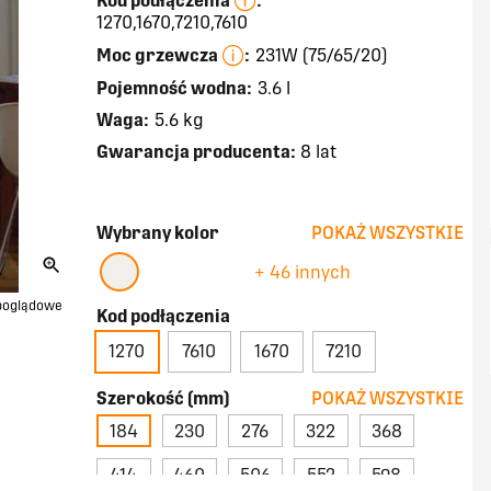
Kod podłączenia
:
1270,1670,7210,7610
Moc grzewcza
:
231W (75/65/20)
Pojemność wodna:
3.6 l
Waga:
5.6 kg
Gwarancja producenta:
8 lat
Wybrany kolor
POKAŻ WSZYSTKIE
+ 46 innych
 poglądowe
Kod podłączenia
1270
7610
1670
7210
Szerokość (mm)
POKAŻ WSZYSTKIE
184
230
276
322
368
414
460
506
552
598