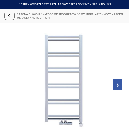
LIDERZY W SPRZEDAŻY GRZEJNIKÓW DEKORACYJNYCH NR 1 W POLSCE
ITEM
5
STRONA GŁÓWNA
/
KATEGORIE PRODUKTÓW
/
GRZEJNIKI ŁAZIENKOWE
/
PROFIL
OF
OKRĄGŁY
/
METO CHROM
6
❯