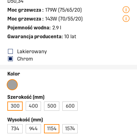
D50,34
Moc grzewcza
:
179W (75/65/20)
Moc grzewcza
:
143W (70/55/20)
Pojemność wodna:
2.9 l
Gwarancja producenta:
10 lat
Lakierowany
Chrom
Kolor
Szerokość (mm)
300
400
500
600
Wysokość (mm)
734
944
1154
1574