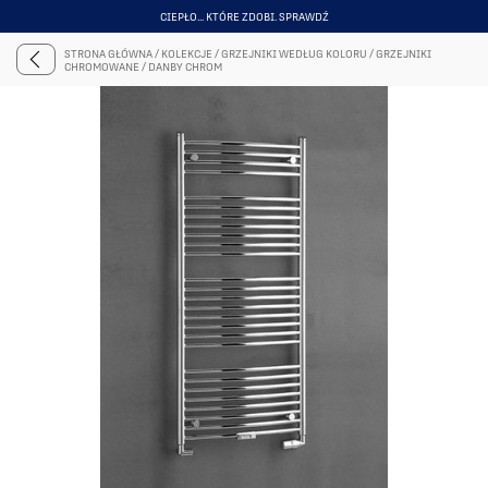
CIEPŁO... KTÓRE ZDOBI. SPRAWDŹ
ITEM
3
STRONA GŁÓWNA
/
KOLEKCJE
/
GRZEJNIKI WEDŁUG KOLORU
/
GRZEJNIKI
OF
CHROMOWANE
/
DANBY CHROM
6