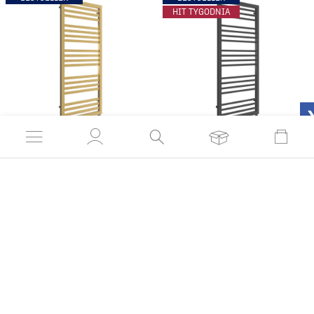
HIT TYGODNIA
Grzejnik łazienkowy P-
Grzejnik łazienkowy
KIN 530
NAMA 530
999,90 zł
799,90 zł
od:
od:
Czas realizacji 21 dni
Czas realizacji 21 dni
PORADY