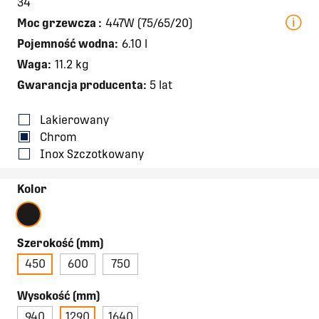
34
Moc grzewcza
:
447W (75/65/20)
Pojemność wodna:
6.10 l
Waga:
11.2 kg
Gwarancja producenta:
5 lat
Lakierowany
Chrom
Inox Szczotkowany
Kolor
Szerokość (mm)
450
600
750
Wysokość (mm)
940
1290
1640