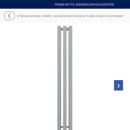
PONAD 50 TYS. ZADOWOLONYCH KLIENTÓW
ITEM
4
STRONA GŁÓWNA
/
MARKI
/
AG GRZEJNIKI DESIGN
/
KUBIK S INOX SZLIFOWANY
OF
6
❯