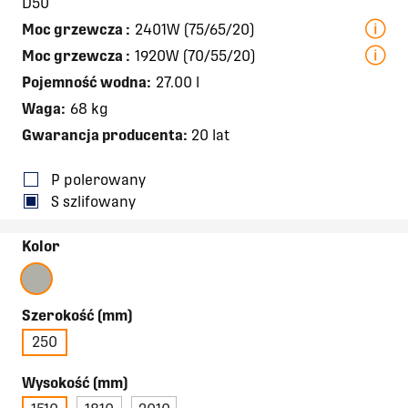
D50
Moc grzewcza
:
2401W (75/65/20)
Moc grzewcza
:
1920W (70/55/20)
Pojemność wodna:
27.00 l
Waga:
68 kg
Gwarancja producenta:
20 lat
P polerowany
S szlifowany
Kolor
Szerokość (mm)
250
Wysokość (mm)